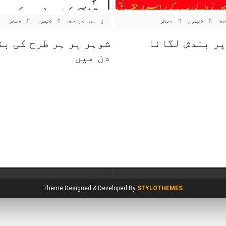
0 تبصرے
مناظر
0 تبصرے
مناظر
ستمبر 19, 2025
0
0
پر بندش لگانا
دن میں
Theme Designed & Developed By
STYLOTHEMES