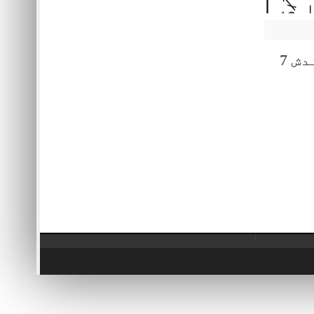
شوہر پر ہر طرح کی بندش 7